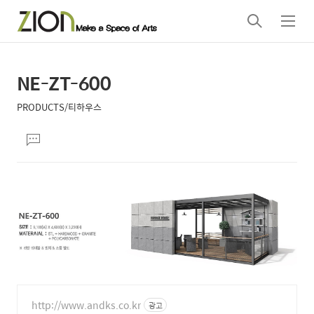
검
메
색
뉴
NE-ZT-600
상
본
문
세
PRODUCTS/티하우스
제
컨
본
목
댓
텐
문
글
츠
달
기
http://www.andks.co.kr
광고