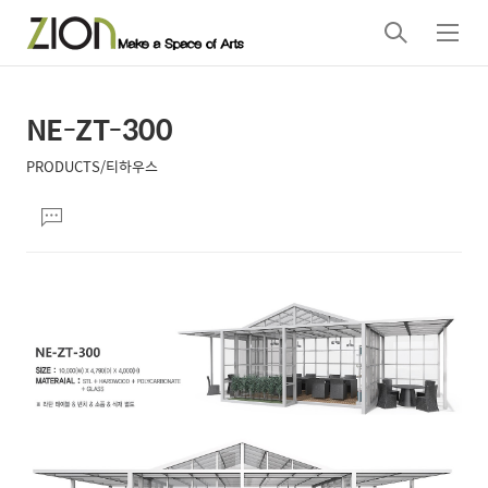
검
메
색
뉴
NE-ZT-300
상
본
문
세
PRODUCTS/티하우스
제
컨
본
목
댓
텐
문
글
츠
달
기