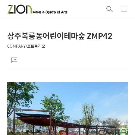
검
메
색
뉴
상주복룡동어린이테마숲 ZMP42
상
본
문
세
COMPANY/포트폴리오
제
컨
본
목
댓
텐
문
글
츠
달
기