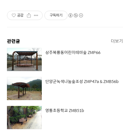
공감
구독하기
관련글
더보기
상주복룡동어린이테마숲 ZMP66
단양군녹색나눔숲조성 ZMP47a & ZMB56b
영통초등학교 ZMB51b