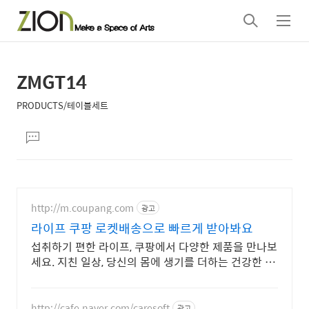
검
메
색
뉴
ZMGT14
상
본
문
세
PRODUCTS/테이블세트
제
컨
본
목
댓
텐
문
글
츠
달
기
http://m.coupang.com
광고
라이프 쿠팡 로켓배송으로 빠르게 받아봐요
섭취하기 편한 라이프, 쿠팡에서 다양한 제품을 만나보
세요. 지친 일상, 당신의 몸에 생기를 더하는 건강한 선
택을 쿠팡에서.
http://cafe.naver.com/caresoft
광고