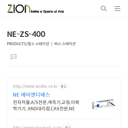
검
메
색
뉴
NE-ZS-400
상
본
문
세
PRODUCTS/맘스 스테이션 ㅣ 버스 스테이션
제
컨
본
목
댓
텐
문
글
츠
달
기
http://www.andks.co.kr
광고
NE 에이엔디에스
전자저울,A/S전문,계측기,교정,이화
학기기, AND대리점,CAS전문,NE
http://www.bio-tech.co.kr
광고